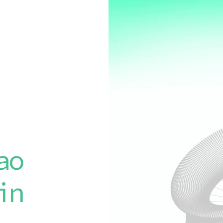
ao
in